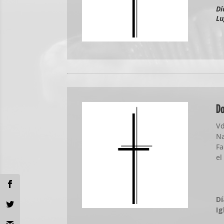
Dí
L
Do
Vd
Na
Fa
el
D
Ig